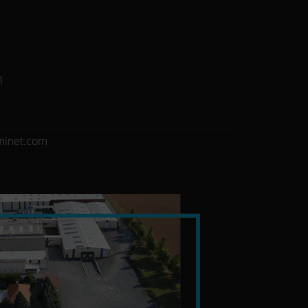
1
minet.com