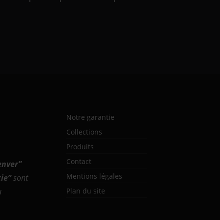
Notre garantie
Collections
Produits
Contact
enver
”
Mentions légales
ie
”
sont
u
Plan du site