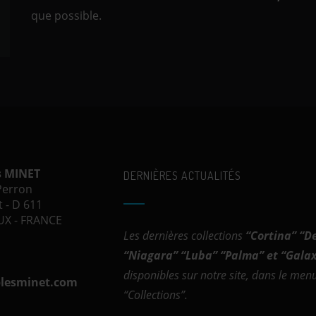
que possible.
s MINET
DERNIÈRES ACTUALITÉS
 Perron
 - D 611
X - FRANCE
Les dernières collections
“
Cortina
” “
D
“
Niagara
” “
Luba
” “
Palma
” et “
Galax
disponibles sur notre site, dans le men
lesminet.com
“Collections”.