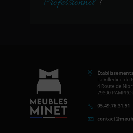
Professionnel
?
Établissement
La Villedieu du
4 Route de Niort
79800 PAMPROU
05.49.76.31.51
contact@meub