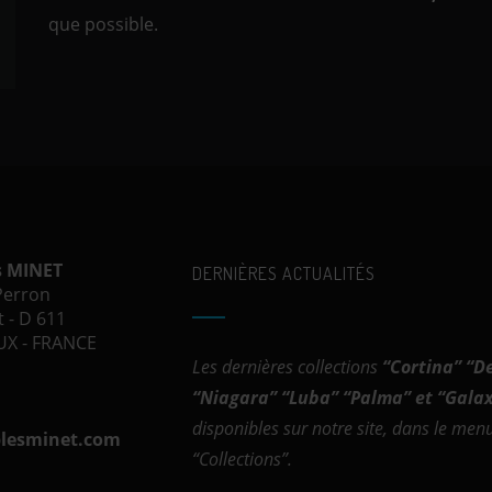
que possible.
s MINET
DERNIÈRES ACTUALITÉS
 Perron
 - D 611
X - FRANCE
Les dernières collections
“
Cortina
” “
D
“
Niagara
” “
Luba
” “
Palma
” et “
Galax
disponibles sur notre site, dans le men
lesminet.com
“Collections”.