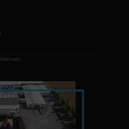
1
minet.com