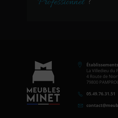
Professionnel
?
Établissement
La Villedieu du
4 Route de Niort
79800 PAMPROU
05.49.76.31.51
contact@meub