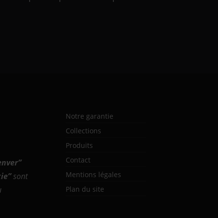
Notre garantie
Collections
Produits
Contact
enver
”
Mentions légales
ie
”
sont
u
Plan du site