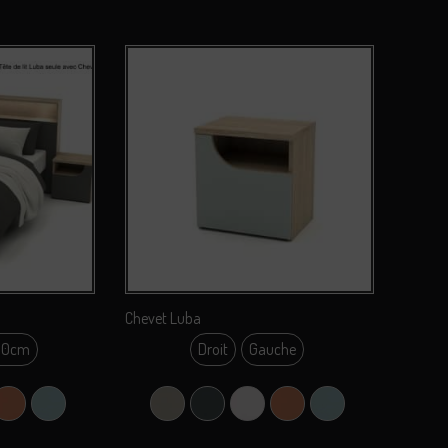
Chevet Luba
60cm
Droit
Gauche
0cm
0cm
air)
(Gris)
 Coco
Terracotta
Vert Liquen
Argile Grey (Gris Clair)
Carbone Gu (Gris)
Perle Coco
Terracotta
Vert Liquen