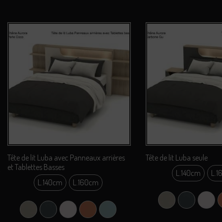
Tête de lit Luba avec Panneaux arrières
Tête de lit Luba seule
et Tablettes Basses
L.140cm
L.1
L.14
L.140cm
L.160cm
L.140cm
L.16
Argile Grey (Gris Cl
Carbone Gu 
Perle
L.160cm
Argile Grey (Gris Clair)
Carbone Gu (Gris)
Perle Coco
Terracotta
Vert Liquen