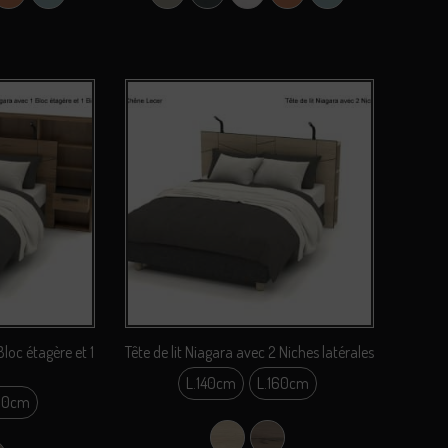
Bloc étagère et 1
Tête de lit Niagara avec 2 Niches latérales
L.140cm
L.160cm
L.140cm
60cm
0cm
L.160cm
Chêne Lecer
Olmo Sabi
0cm