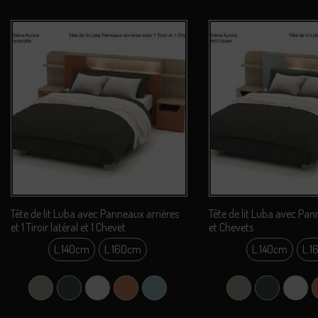
Tête de lit Luba avec Panneaux arrières
Tête de lit Luba avec Pan
et 1 Tiroir latéral et 1 Chevet
et Chevets
L.140cm
L.160cm
L.140cm
L.1
L.140cm
L.14
L.160cm
L.16
Argile Grey (Gris Clair)
Carbone Gu (Gris)
Perle Coco
Terracotta
Vert Liquen
Argile Grey (Gris Cl
Carbone Gu 
Perle