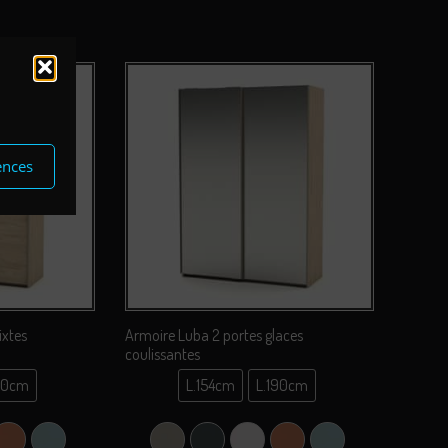
ences
ixtes
Armoire Luba 2 portes glaces
coulissantes
90cm
L.154cm
L.190cm
4cm
L.154cm
0cm
L.190cm
air)
(Gris)
 Coco
Terracotta
Vert Liquen
Argile Grey (Gris Clair)
Carbone Gu (Gris)
Perle Coco
Terracotta
Vert Liquen