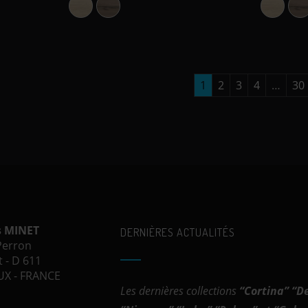
Chêne Lecer
Olmo Sabi
Chêne L
O
1
2
3
4
…
30
s MINET
DERNIÈRES ACTUALITÉS
 Perron
 - D 611
X - FRANCE
Les dernières collections
“
Cortina
” “
D