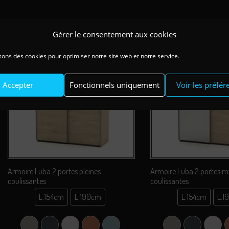
Gérer le consentement aux cookies
sons des cookies pour optimiser notre site web et notre service.
Accepter
Fonctionnels uniquement
Voir les préfér
Armoire Luba 2 portes pleines
Armoire Luba 2 portes m
coulissantes
coulissantes
L.154cm
L.190cm
L.154cm
L.1
L.154cm
L.15
L.190cm
L.19
Argile Grey (Gris Clair)
Carbone Gu (Gris)
Perle Coco
Terracotta
Vert Liquen
Argile Grey (Gris Cl
Carbone Gu 
Perle