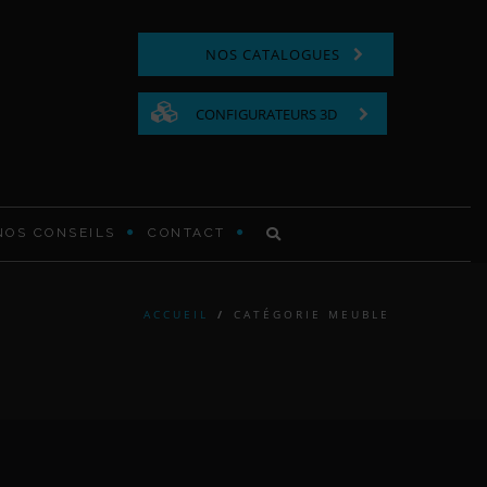
NOS CATALOGUES
CONFIGURATEURS 3D
NOS CONSEILS
CONTACT
COMMODE FONCTIONNELLE
ACCUEIL
/
CATÉGORIE MEUBLE
LIT EN BOIS
TABLE DE CHEVET EN BOIS
TÊTE DE LIT MODERNE ET
CONTEMPORAINE