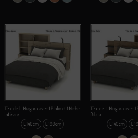
Tête de lit Niagara avec 1 Biblio et 1 Niche
Tête de lit Niagara avec 1 
latérale
Biblio
L.140cm
L.160cm
L.140cm
L.1
L.140cm
L.14
L.160cm
L.16