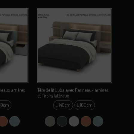
neaux arrières
Tête de lit Luba avec Panneaux arrières
et Tiroirs latéraux
60cm
L.140cm
L.160cm
0cm
L.140cm
0cm
L.160cm
air)
(Gris)
 Coco
Terracotta
Vert Liquen
Argile Grey (Gris Clair)
Carbone Gu (Gris)
Perle Coco
Terracotta
Vert Liquen