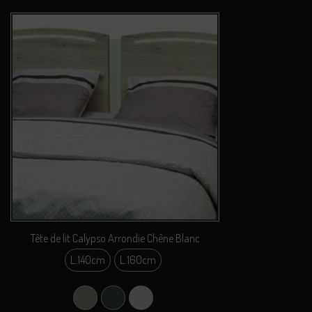
Tête de lit Calypso Arrondie Chêne Blanc
L.140cm
L.160cm
L.140cm
L.160cm
Argile
Carbone
Perle