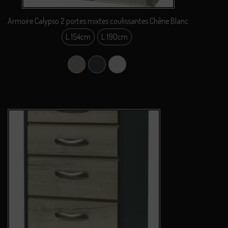
Armoire Calypso 2 portes mixtes coulissantes Chêne Blanc
L.154cm
L.190cm
L.154cm
L.190cm
Argile
Carbone
Perle