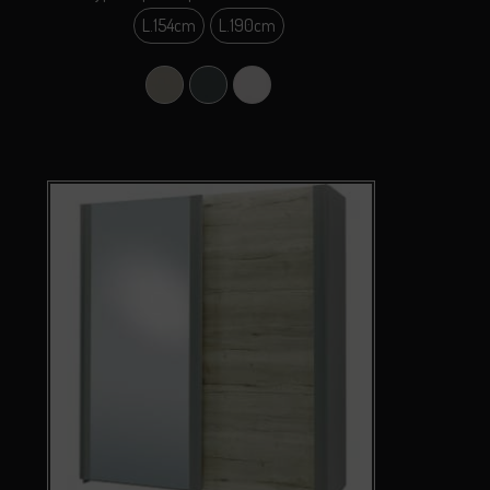
L.154cm
L.190cm
L.154cm
L.190cm
Argile
Carbone
Perle