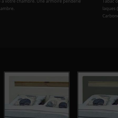
ale à votre chambre. Une armoire penderie
Tabac o
hambre.
laques (
Carbone