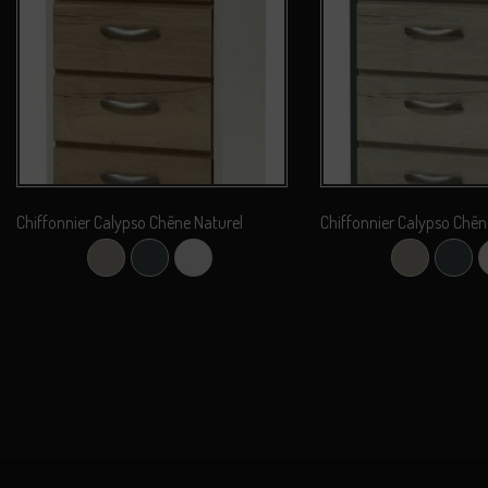
Chiffonnier Calypso Chêne Naturel
Chiffonnier Calypso Chên
Argile
Carbone
Perle
Argile
Carb