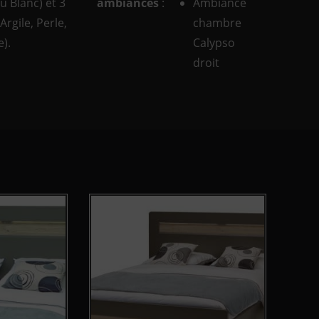
u Blanc) et 3
ambiances
:
Ambiance
Argile, Perle,
chambre
).
Calypso
droit