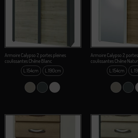
Armoire Calypso 2 portes pleines
Armoire Calypso 2 portes
coulissantes Chêne Blanc
coulissantes Chêne Natur
L.154cm
L.190cm
L.154cm
L.1
L.154cm
L.15
L.190cm
L.19
Argile
Carbone
Perle
Argile
Carb