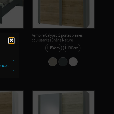
 étagères
Armoire Calypso 2 portes pleines
coulissantes Chêne Naturel
tiroir
L.154cm
L.190cm
L.154cm
lanc
êne Naturel
L.190cm
Argile
Carbone
Perle
ences