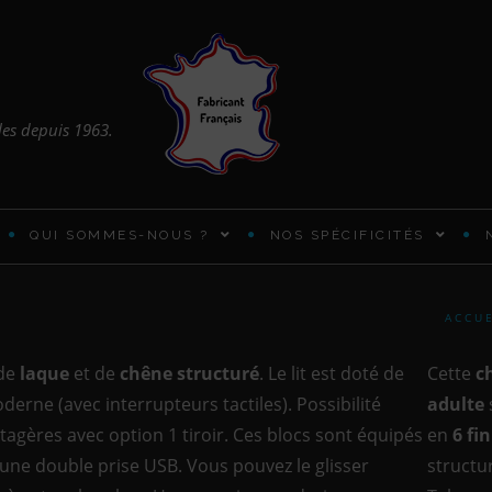
les depuis 1963.
QUI SOMMES-NOUS ?
NOS SPÉCIFICITÉS
ARMOIRES ET PENDERIES
ACCUE
BUREAUX PRATIQUES
de
laque
et de
chêne structuré
. Le lit est doté de
Cette
c
oderne (avec interrupteurs tactiles). Possibilité
adulte
CADRES DE LIT EN BOIS
 étagères avec option 1 tiroir. Ces blocs sont équipés
en
6 fi
d’une double prise USB. Vous pouvez le glisser
structu
CHIFFONNIER DESIGN