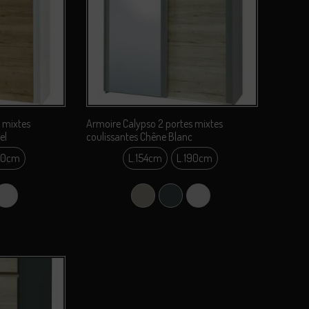
 mixtes
Armoire Calypso 2 portes mixtes
el
coulissantes Chêne Blanc
90cm
L.154cm
L.190cm
4cm
L.154cm
0cm
L.190cm
one
Perle
Argile
Carbone
Perle