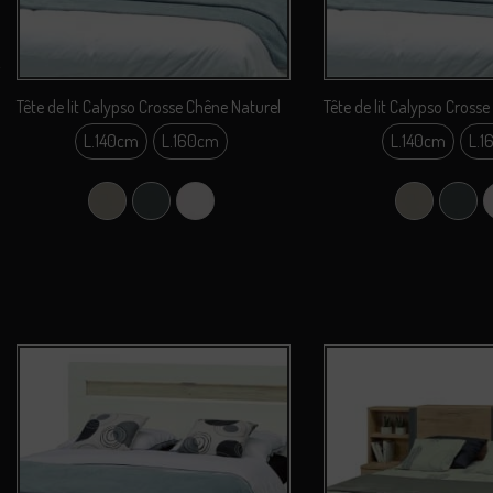
Tête de lit Calypso Crosse Chêne Naturel
Tête de lit Calypso Cross
L.140cm
L.160cm
L.140cm
L.1
L.140cm
L.14
L.160cm
L.16
Argile
Carbone
Perle
Argile
Carb