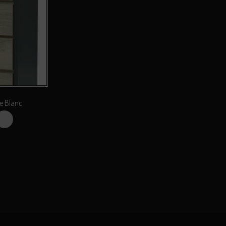
e Blanc
one
Perle