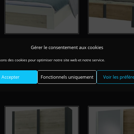
Lit Calypso Crosse Chêne Blanc
Lot CALYPSO de 2 blocs 2
Gérer le consentement aux cookies
140x190cm
160x200cm
Avec tiroir
Avec 
140x190cm
sons des cookies pour optimiser notre site web et notre service.
180x200cm
Chêne B
Ch
160x200cm
Accepter
Fonctionnels uniquement
Voir les préfér
180x200cm
Argile
Carbone
Perle