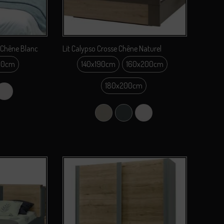
e Chêne Blanc
Lit Calypso Crosse Chêne Naturel
60cm
140x190cm
160x200cm
0cm
140x190cm
180x200cm
0cm
one
Perle
160x200cm
180x200cm
Argile
Carbone
Perle