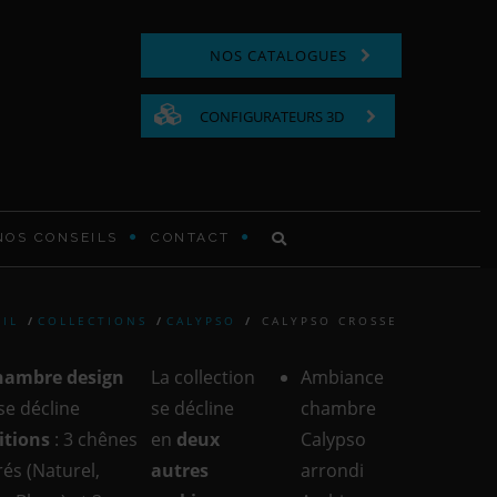
NOS CATALOGUES
CONFIGURATEURS 3D
NOS CONSEILS
CONTACT
COMMODE FONCTIONNELLE
IL
/
COLLECTIONS
/
CALYPSO
/
CALYPSO CROSSE
LIT EN BOIS
hambre design
La collection
Ambiance
TABLE DE CHEVET EN BOIS
se décline
se décline
chambre
nitions
: 3 chênes
en
deux
Calypso
TÊTE DE LIT MODERNE ET
rés (Naturel,
autres
arrondi
CONTEMPORAINE