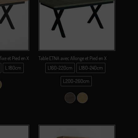
ixe et Pied en X
Table ETNA avec Allonge et Pied en X
L.180cm
L160-220cm
L180-240cm
0cm
L160-220cm
L200-260cm
0cm
ebraska
hêne Sauvage
L180-240cm
0cm
L200-260cm
Chêne Nebraska
Chêne Sauvage