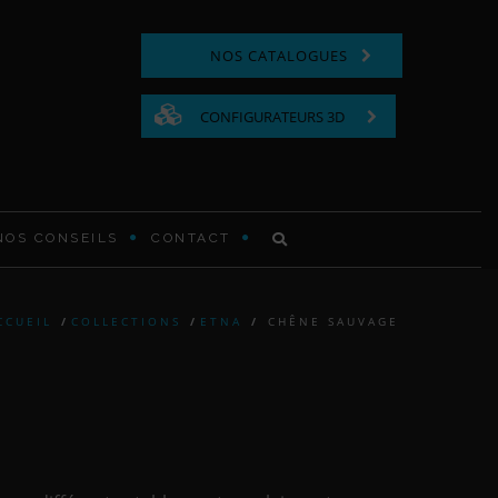
NOS CATALOGUES
CONFIGURATEURS 3D
NOS CONSEILS
CONTACT
COMMODE FONCTIONNELLE
CCUEIL
/
COLLECTIONS
/
ETNA
/
CHÊNE SAUVAGE
LIT EN BOIS
TABLE DE CHEVET EN BOIS
TÊTE DE LIT MODERNE ET
CONTEMPORAINE