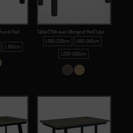
ixe et Pied
Table ETNA avec Allonge et Pied Tube
L160-220cm
L180-240cm
L.180cm
0cm
L160-220cm
L200-260cm
0cm
L180-240cm
ebraska
hêne Sauvage
0cm
L200-260cm
Chêne Nebraska
Chêne Sauvage