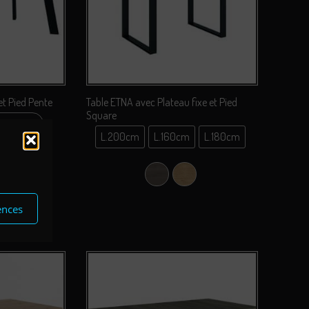
et Pied Pente
Table ETNA avec Plateau fixe et Pied
Square
80-240cm
L.200cm
L.160cm
L.180cm
L.200cm
-220cm
cm
L.160cm
-240cm
Chêne Nebraska
Chêne Sauvage
L.180cm
0-260cm
ebraska
hêne Sauvage
ences