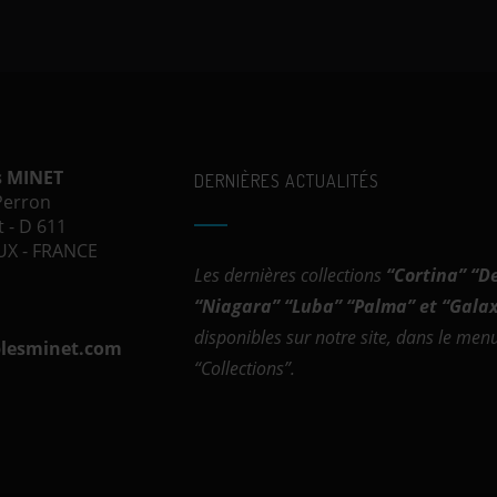
s MINET
DERNIÈRES ACTUALITÉS
 Perron
 - D 611
X - FRANCE
Les dernières collections
“
Cortina
” “
D
“
Niagara
” “
Luba
” “
Palma
” et “
Galax
disponibles sur notre site, dans le men
lesminet.com
“Collections”.