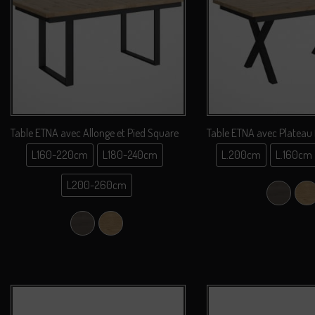
Table ETNA avec Allonge et Pied Square
Table ETNA avec Plateau f
L160-220cm
L180-240cm
L.200cm
L.160cm
L.20
L160-220cm
L200-260cm
L.16
Chêne N
C
L180-240cm
L.18
L200-260cm
Chêne Nebraska
Chêne Sauvage