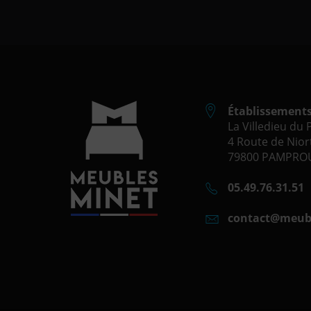
Établissement
La Villedieu du
4 Route de Niort
79800 PAMPROU
05.49.76.31.51
contact@meub