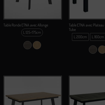
Table Ronde ETNA avec Allonge
Table ETNA avec Plateau f
Tube
L.125-175cm
L.125-175cm
L.200cm
L.160cm
L.20
Chêne Nebraska
Chêne Sauvage
L.16
Chêne N
C
L.18