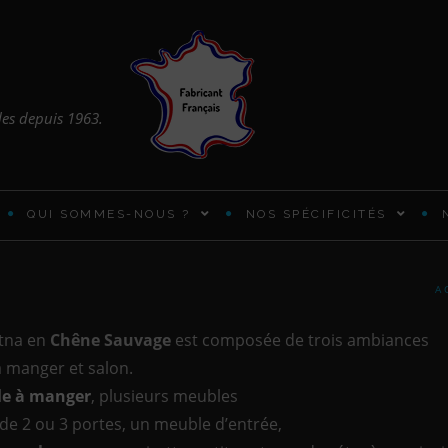
les depuis 1963.
QUI SOMMES-NOUS ?
NOS SPÉCIFICITÉS
ARMOIRES ET PENDERIES
A
BUREAUX PRATIQUES
Etna en
Chêne Sauvage
est composée de trois ambiances
 à manger et salon.
CADRES DE LIT EN BOIS
le à manger
, plusieurs meubles
e 2 ou 3 portes, un meuble d’entrée,
CHIFFONNIER DESIGN