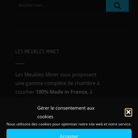
LES MEUBLES MINET
Les Meubles Minet vous proposent
une gamme complète de chambre à
coucher
100% Made in France
, à
découvrir chez nos partenaires
Gérer le consentement aux
distributeurs.
cookies
Nous utilisons des cookies pour optimiser notre site web et notre service.
Accepter