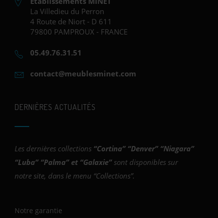
Établissements MINET
La Villedieu du Perron
4 Route de Niort - D 611
79800 PAMPROUX - FRANCE
05.49.76.31.51
contact@meublesminet.com
DERNIÈRES ACTUALITÉS
Les dernières collections
“
Cortina
” “
Denver
” “
Niagara
”
“
Luba
” “
Palma
” et “
Galaxie
”
sont disponibles sur
notre site, dans le menu “Collections”.
Notre garantie