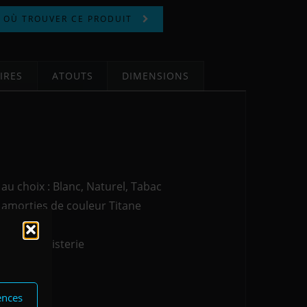
OÙ TROUVER CE PRODUIT
IRES
ATOUTS
DIMENSIONS
u choix : Blanc, Naturel, Tabac
 amorties de couleur Titane
bone, Perle
lité Ebénisterie
mélaminés
ences