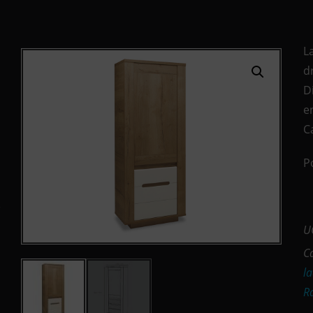
L
d
D
e
C
P
U
C
l
R