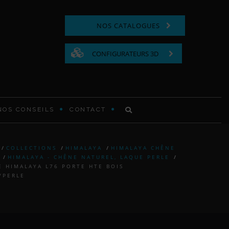
NOS CATALOGUES
CONFIGURATEURS 3D
NOS CONSEILS
CONTACT
COMMODE FONCTIONNELLE
/
COLLECTIONS
/
HIMALAYA
/
HIMALAYA CHÊNE
/
HIMALAYA - CHÊNE NATUREL, LAQUE PERLE
/
LIT EN BOIS
 HIMALAYA L76 PORTE HTE BOIS
/PERLE
TABLE DE CHEVET EN BOIS
TÊTE DE LIT MODERNE ET
CONTEMPORAINE