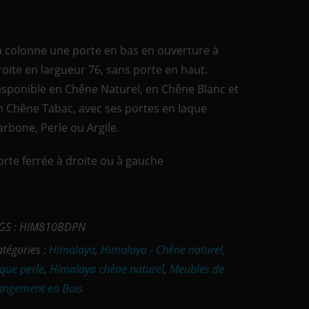
a colonne une porte en bas en ouverture à
roite en largueur 76, sans porte en haut.
isponible en Chêne Naturel, en Chêne Blanc et
n Chêne Tabac, avec ses portes en laque
arbone, Perle ou Argile.
orte ferrée à droite ou à gauche
GS :
HIM810BDPN
atégories :
Himalaya
,
Himalaya - Chêne naturel,
aque perle
,
Himalaya chêne naturel
,
Meubles de
angement en Bois