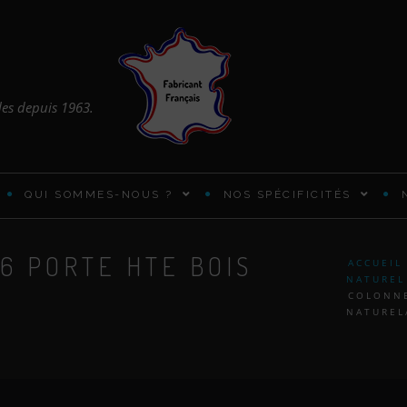
les depuis 1963.
QUI SOMMES-NOUS ?
NOS SPÉCIFICITÉS
6 PORTE HTE BOIS
ARMOIRES ET PENDERIES
ACCUEIL
NATUREL
COLONNE
BUREAUX PRATIQUES
NATUREL
CADRES DE LIT EN BOIS
CHIFFONNIER DESIGN