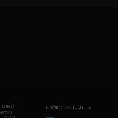
s MINET
DERNIÈRES ACTUALITÉS
 Perron
 - D 611