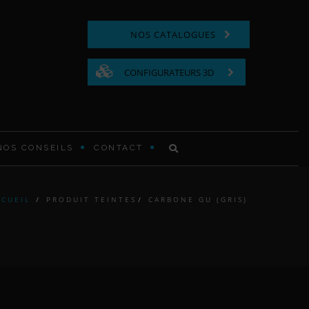
NOS CATALOGUES
CONFIGURATEURS 3D
NOS CONSEILS
CONTACT
COMMODE FONCTIONNELLE
CCUEIL
/
PRODUIT TEINTES
/
CARBONE GU (GRIS)
LIT EN BOIS
TABLE DE CHEVET EN BOIS
TÊTE DE LIT MODERNE ET
CONTEMPORAINE