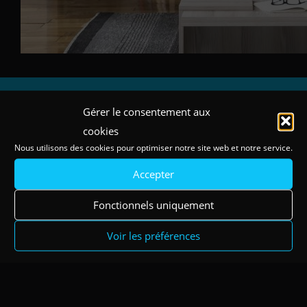
Gérer le consentement aux
Meuble TV 100% personnalisable
cookies
Nous utilisons des cookies pour optimiser notre site web et notre service.
CRÉER MON MEUBLE TV
Accepter
Fonctionnels uniquement
NOS COMPOSITIONS
Voir les préférences