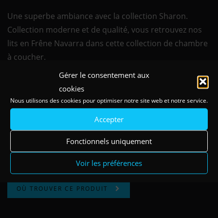
Une superbe ambiance avec la collection Sharon.
Collection moderne et de qualité, vous retrouvez nos
lits en Frêne Navarra dans cette collection de chambre
à coucher.
Gérer le consentement aux
Pour avoir du rangement dans votre chambre, on vous
cookies
propose un chiffonnier à 4 tiroirs en Frêne Navarra et
Nous utilisons des cookies pour optimiser notre site web et notre service.
Blanc Premium.
Accepter
UGS :
SHAA41000N
Fonctionnels uniquement
Catégories :
Chiffonnier Design
,
Sharon
,
Sharon - Frêne
Navarra
Voir les préférences
OÙ TROUVER CE PRODUIT