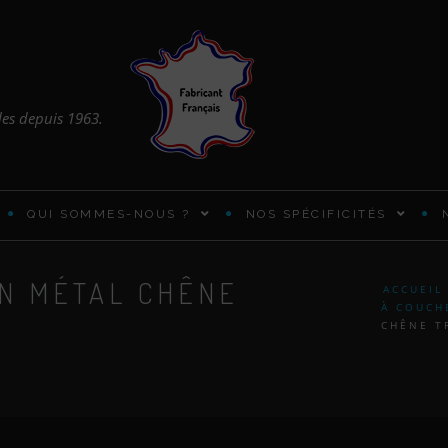
les depuis 1963.
QUI SOMMES-NOUS ?
NOS SPÉCIFICITÉS
EN MÉTAL CHÊNE
ARMOIRES ET PENDERIES
ACCUEIL
À COUCH
CHÊNE T
BUREAUX PRATIQUES
CADRES DE LIT EN BOIS
CHIFFONNIER DESIGN