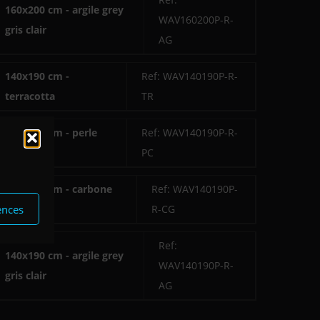
160x200 cm - argile grey
WAV160200P-R-
gris clair
AG
140x190 cm -
Ref: WAV140190P-R-
terracotta
TR
140x190 cm - perle
Ref: WAV140190P-R-
coco
PC
140x190 cm - carbone
Ref: WAV140190P-
ences
gu gris
R-CG
Ref:
140x190 cm - argile grey
WAV140190P-R-
gris clair
AG