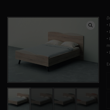
D
•
•
•
m
•
E