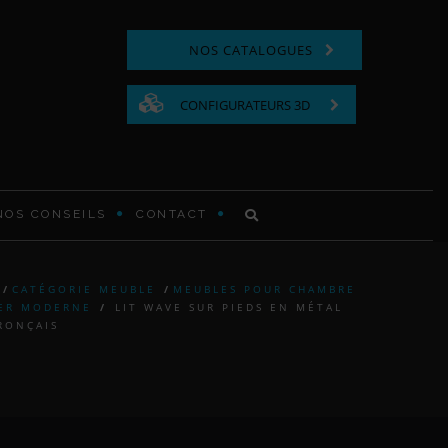
NOS CATALOGUES
CONFIGURATEURS 3D
NOS CONSEILS
CONTACT
COMMODE FONCTIONNELLE
/
CATÉGORIE MEUBLE
/
MEUBLES POUR CHAMBRE
ER MODERNE
/
LIT WAVE SUR PIEDS EN MÉTAL
LIT EN BOIS
RONÇAIS
TABLE DE CHEVET EN BOIS
TÊTE DE LIT MODERNE ET
CONTEMPORAINE