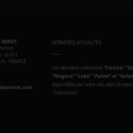
s MINET
DERNIÈRES ACTUALITÉS
 Perron
 - D 611
X - FRANCE
Les dernières collections
“
Cortina
” “
D
“
Niagara
” “
Luba
” “
Palma
” et “
Galax
disponibles sur notre site, dans le men
lesminet.com
“Collections”.