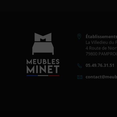
Établissement
La Villedieu du
4 Route de Niort
79800 PAMPROU
05.49.76.31.51
contact@meub