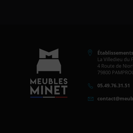
Établissement
La Villedieu du
4 Route de Niort
79800 PAMPROU
05.49.76.31.51
contact@meub