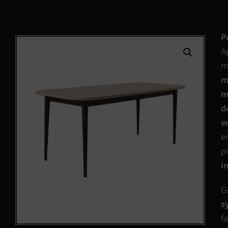
P
A
m
m
m
d
e
e
p
i
G
s
f