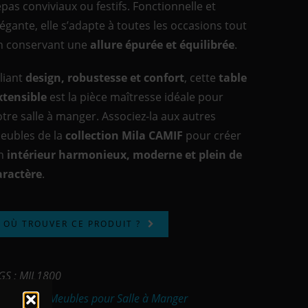
epas conviviaux ou festifs. Fonctionnelle et
légante, elle s’adapte à toutes les occasions tout
n conservant une
allure épurée et équilibrée
.
lliant
design, robustesse et confort
, cette
table
xtensible
est la pièce maîtresse idéale pour
otre salle à manger. Associez-la aux autres
eubles de la
collection Mila CAMIF
pour créer
n
intérieur harmonieux, moderne et plein de
aractère
.
OÙ TROUVER CE PRODUIT ?
GS :
MIL1800
atégories :
Meubles pour Salle à Manger