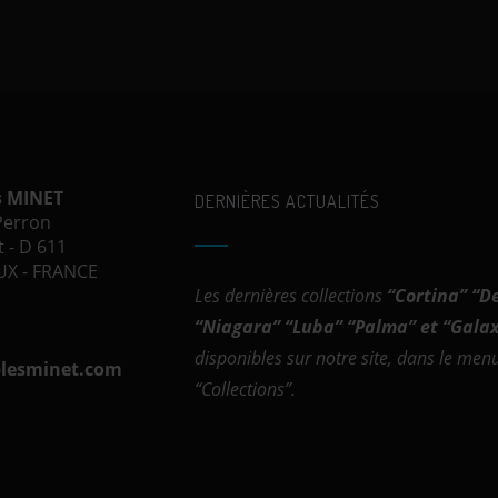
s MINET
DERNIÈRES ACTUALITÉS
 Perron
 - D 611
X - FRANCE
Les dernières collections
“
Cortina
” “
D
“
Niagara
” “
Luba
” “
Palma
” et “
Galax
disponibles sur notre site, dans le men
lesminet.com
“Collections”.