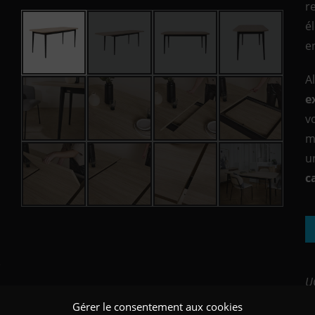
r
é
e
A
e
v
m
u
c
U
C
Gérer le consentement aux cookies