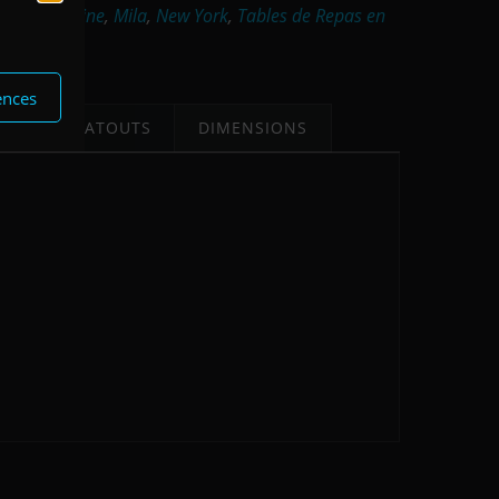
ontemporaine
,
Mila
,
New York
,
Tables de Repas en
ois
ences
IRES
ATOUTS
DIMENSIONS