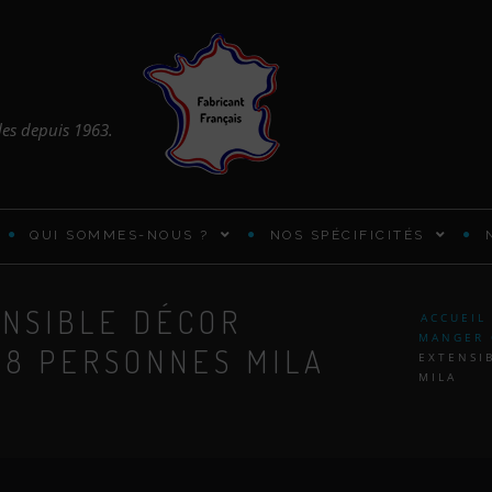
les depuis 1963.
QUI SOMMES-NOUS ?
NOS SPÉCIFICITÉS
ENSIBLE DÉCOR
ARMOIRES ET PENDERIES
ACCUEIL
MANGER 
À 8 PERSONNES MILA
EXTENSI
BUREAUX PRATIQUES
MILA
CADRES DE LIT EN BOIS
CHIFFONNIER DESIGN