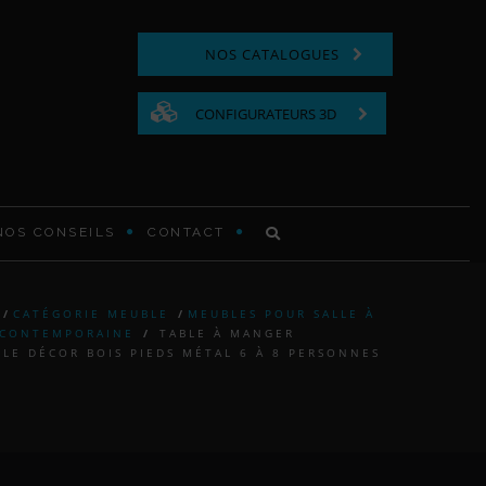
NOS CATALOGUES
CONFIGURATEURS 3D
NOS CONSEILS
CONTACT
COMMODE FONCTIONNELLE
/
CATÉGORIE MEUBLE
/
MEUBLES POUR SALLE À
CONTEMPORAINE
/
TABLE À MANGER
LIT EN BOIS
BLE DÉCOR BOIS PIEDS MÉTAL 6 À 8 PERSONNES
TABLE DE CHEVET EN BOIS
TÊTE DE LIT MODERNE ET
CONTEMPORAINE