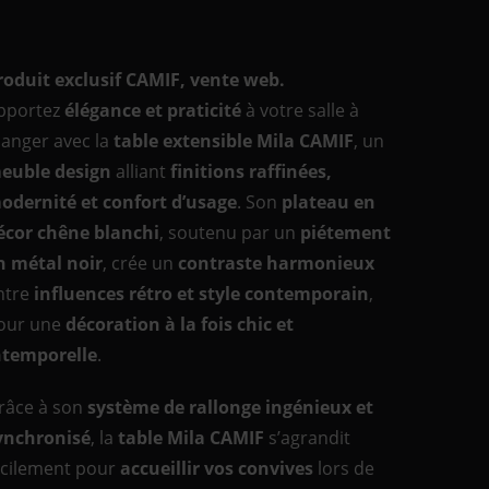
roduit exclusif CAMIF, vente web.
pportez
élégance et praticité
à votre salle à
anger avec la
table extensible Mila CAMIF
, un
euble design
alliant
finitions raffinées,
odernité et confort d’usage
. Son
plateau en
écor chêne blanchi
, soutenu par un
piétement
n métal noir
, crée un
contraste harmonieux
ntre
influences rétro et style contemporain
,
our une
décoration à la fois chic et
ntemporelle
.
râce à son
système de rallonge ingénieux et
ynchronisé
, la
table Mila CAMIF
s’agrandit
acilement pour
accueillir vos convives
lors de