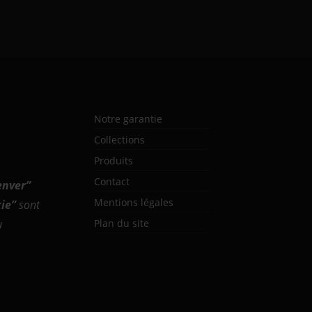
Notre garantie
Collections
Produits
Contact
enver
”
Mentions légales
ie
”
sont
u
Plan du site