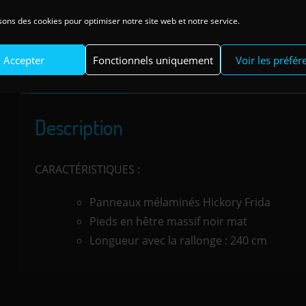
C
sons des cookies pour optimiser notre site web et notre service.
B
Accepter
Fonctionnels uniquement
Voir les préfér
DESCRIPTION
INFORMATIONS COMPLÉMENTA
Description
CARACTÉRISTIQUES :
Panneaux mélaminés Hickory Frida
Pieds en hêtre massif noir mat
Longueur avec la rallonge : 240 cm