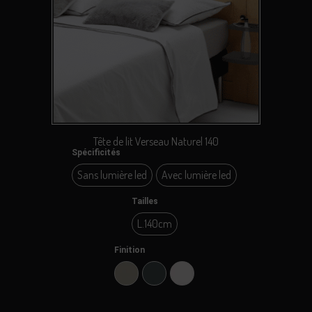
Tête de lit Verseau Naturel 140
Spécificités
Sans lumière led
Avec lumière led
Sans lumière led
Avec lumière led
Tailles
L.140cm
L.140cm
Finition
Argile
Carbone
Perle