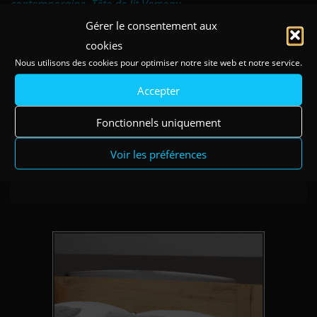
contemporaine
,
Tête de lit Verseau
Gérer le consentement aux
cookies
OÙ TROUVER CE PRODUIT
Nous utilisons des cookies pour optimiser notre site web et notre service.
Accepter
Fonctionnels uniquement
Existe en coloris
Voir les préférences