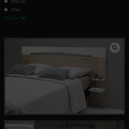
EPSILON
ETNA
Voir plus