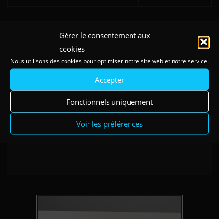
Catégories :
Espace
,
Espace tête de lit
,
Tête de lit moderne et
Gérer le consentement aux
contemporaine
,
Tête de lit Verseau
cookies
Nous utilisons des cookies pour optimiser notre site web et notre service.
OÙ TROUVER CE PRODUIT
Accepter
Fonctionnels uniquement
Voir les préférences
Existe en coloris