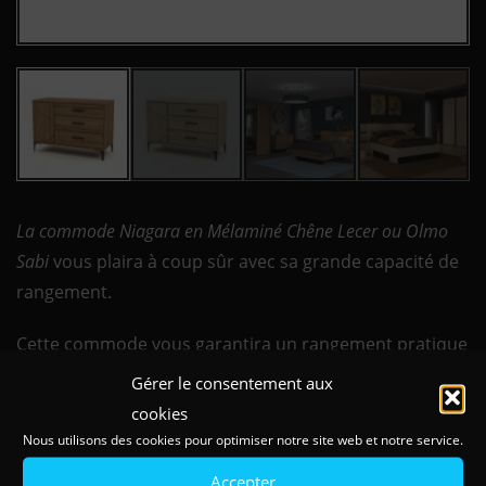
La commode Niagara en Mélaminé Chêne Lecer ou Olmo
Sabi
vous plaira à coup sûr avec sa grande capacité de
rangement.
Cette commode vous garantira un rangement pratique
et astucieux. Les tiroirs amortis à l’ouverture et à la
Gérer le consentement aux
fermeture vous permettrons de fermer tout en
cookies
douceur.
Nous utilisons des cookies pour optimiser notre site web et notre service.
Accepter