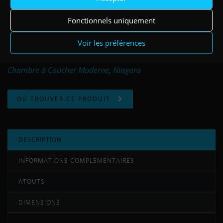
chene lecer
Ref: NIA40000CR
Fonctionnels uniquement
olmo sabi
Ref: NIA40000O
Voir les préférences
Catégories :
Commode Fonctionnelle
,
Meubles pour
Chambre à Coucher Moderne
,
Niagara
OÙ TROUVER CE PRODUIT
DESCRIPTION
INFORMATIONS COMPLÉMENTAIRES
ATOUTS
DIMENSIONS