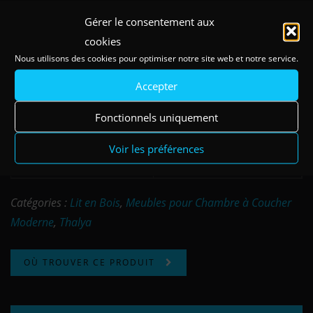
160x200 cm - chene
Ref: THA160200-THA32-
Gérer le consentement aux
aurora
R
cookies
Nous utilisons des cookies pour optimiser notre site web et notre service.
160x200 cm - olmo sabi
Ref: THA160200-THA32-O
Accepter
180x200 cm - chene
Ref: THA180200-THA32-
Fonctionnels uniquement
aurora
R
Voir les préférences
180x200 cm - olmo sabi
Ref: THA180200-THA32-O
Catégories :
Lit en Bois
,
Meubles pour Chambre à Coucher
Moderne
,
Thalya
OÙ TROUVER CE PRODUIT