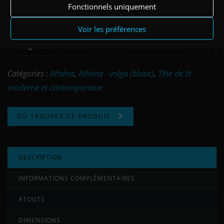
Fonctionnels uniquement
volga blanc - 160 cm
Ref: TEATM160V
Voir les préférences
volga blanc - 140 cm
Ref: TEATM140V
Catégories :
Athéna
,
Athéna - volga (blanc)
,
Tête de lit
moderne et contemporaine
OÙ TROUVER CE PRODUIT
DESCRIPTION
INFORMATIONS COMPLÉMENTAIRES
ATOUTS
DIMENSIONS