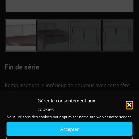
Fin de série
Remplissez votre intérieur de douceur avec cette tête
de lit moderne ATHENA VOLGA (blanc) munie d’une
Gérer le consentement aux
barre métal, elle sera l’atout indispensable pour votre
cookies
chambre adulte contemporaine.
Nous utilisons des cookies pour optimiser notre site web et notre service.
• Teinte et vernis à l’eau
Accepter
• Finition écologique