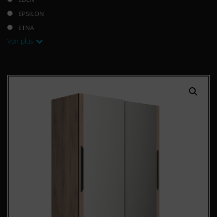
EPSILON
ETNA
Voir plus