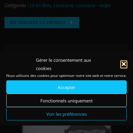
Catégories :
Lit en Bois
,
Louisiane
,
Louisiane - volga
OÙ TROUVER CE PRODUIT
Gérer le consentement aux
Existe en coloris
cookies
Nous utilisons des cookies pour optimiser notre site web et notre service.
Accepter
Fonctionnels uniquement
Voir les préférences