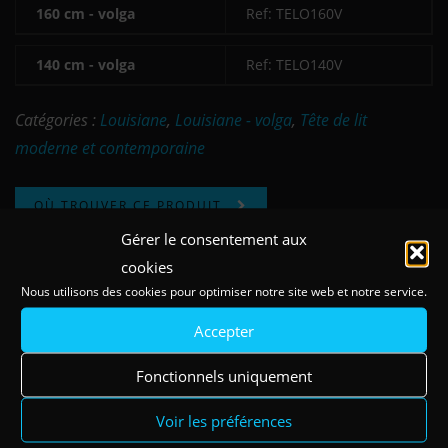
160 cm - volga
Ref: TELO160V
140 cm - volga
Ref: TELO140V
Catégories :
Louisiane
,
Louisiane - volga
,
Tête de lit
moderne et contemporaine
OÙ TROUVER CE PRODUIT
Gérer le consentement aux
cookies
Nous utilisons des cookies pour optimiser notre site web et notre service.
Accepter
Existe en coloris
Fonctionnels uniquement
Voir les préférences