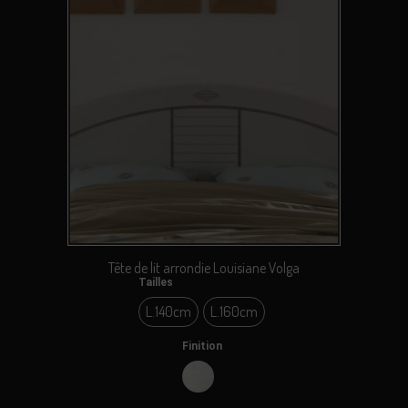
Tête de lit arrondie Louisiane Volga
Tailles
L.140cm
L.160cm
L.140cm
L.160cm
Finition
Volga