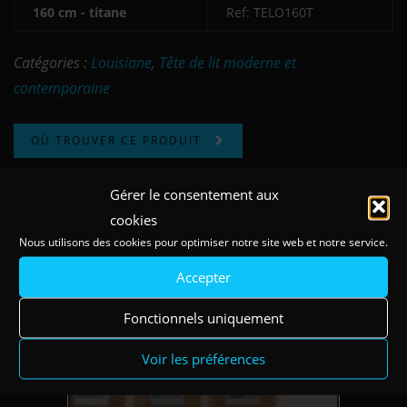
160 cm - titane
Ref: TELO160T
Catégories :
Louisiane
,
Tête de lit moderne et
contemporaine
OÙ TROUVER CE PRODUIT
Gérer le consentement aux
cookies
Nous utilisons des cookies pour optimiser notre site web et notre service.
Existe en coloris
Accepter
Fonctionnels uniquement
Voir les préférences