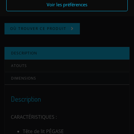
Voir les préférences
Catégories :
PEGASE
,
Tête de lit moderne et contemporaine
OÙ TROUVER CE PRODUIT
DESCRIPTION
ATOUTS
DIMENSIONS
Description
CARACTÉRISTIQUES :
Tête de lit PÉGASE